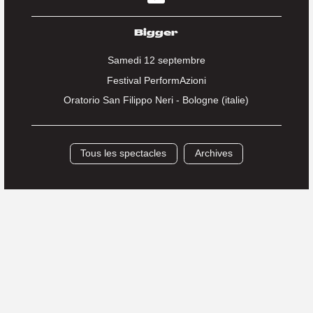
Bigger
Samedi 12 septembre
Festival PerformAzioni
Oratorio San Filippo Neri - Bologne (italie)
Tous les spectacles
Archives
Distribution
Conception, chorégraphie et jeu
Sofiane Chalal