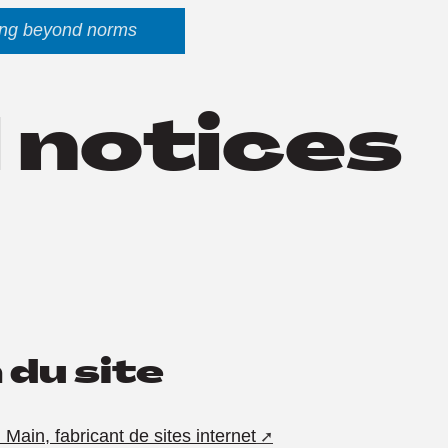
ng beyond norms
 notices
du site
Main, fabricant de sites internet